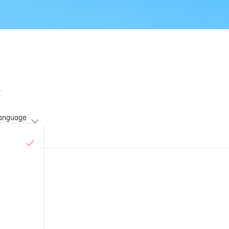
せ
anguage