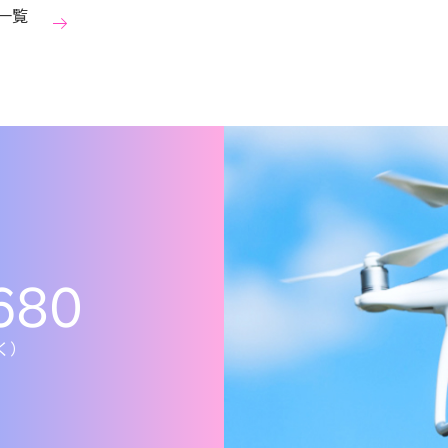
一覧
680
除く）